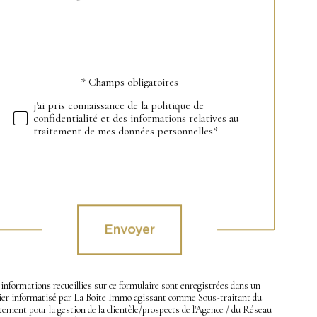
*
par
défaut
* Champs obligatoires
Validation
j'ai pris connaissance de la politique de
confidentialité et des informations relatives au
traitement de mes données personnelles*
Validation
Envoyer
informations recueillies sur ce formulaire sont enregistrées dans un
hier informatisé par La Boite Immo agissant comme Sous-traitant du
tement pour la gestion de la clientèle/prospects de l'Agence / du Réseau