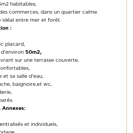
3m2 habitables,
 des commerces, dans un quartier calme.
 idéal entre mer et forêt.
ion :
c placard,
 d'environ
50m2,
vrant sur une terrasse couverte,
onfortables,
et sa salle d'eau,
che, baignoire,et wc,
erie,
parés.
 Annexes:
ntralisés et individuels,
andage,