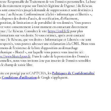
 reste Responsable du Traitement de vos Données personnelles. La base
le du traitement repose sur l'intérêt légitime de l'Agence / du Réseau.
es sont conservées jusqu'à demande de suppression et sont destinées à
ence / au Réseau. Conformément à la loi « informatique et libertés »,
 disposez des droits d’accès, de rectification, d’effacement,
position, de limitation et de portabilité de vos données. Vous pouvez
irer votre consentement à tout moment en contactant directement
gence / Le Réseau. Consultez le site
https://cnil.fr/fr
pour plus
formations sur vos droits. Si vous estimez, après avoir contacté
ence / le Réseau, que vos droits « Informatique et Libertés » ne sont
 respectés, vous pouvez adresser une réclamation à la CNIL. Nous vous
rmons de l’existence de la liste d'opposition au démarchage
phonique « Bloctel », sur laquelle vous pouvez vous inscrire ici :
s://www.bloctel.gouv.fr
. Dans le cadre de la protection des Données
onnelles, nous vous invitons à ne pas inscrire de Données sensibles
 le champ de saisie libre.
site est protégé par reCAPTCHA, les
Politiques de Confidentialité
es
Conditions d'utilisation
de Google s'appliquent.