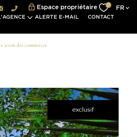
Langu
0
Espace propriétaire
FR
L'AGENCE
ALERTE E-MAIL
CONTACT
L'ÉQUIPE
ES SERVICES
d a 200m des commerces
VISITES 2.0
VÈNEMENTIEL
TERNATIONAL
 PARTENAIRES
S REJOINDRE
exclusif