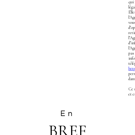
qui
léga
Ell
l'Ag
vous
d’op
ret
l’A
d’in
l'Ag
pas
info
télé
http
pers
dans
Ce 
et 
En
BREF