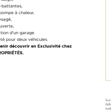
-battantes,
 pompe à chaleur,
ysagé,
uverte,
ction d'un garage.
été pour deux véhicules.
venir découvrir en Exclusivité chez
OPRIÉTÉS.
Les 
fic
trai