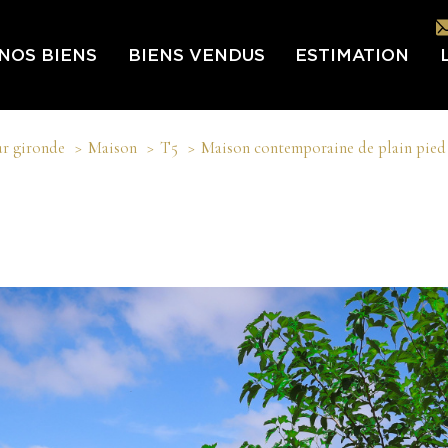
NOS BIENS
BIENS VENDUS
ESTIMATION
L
ur gironde
Maison
T5
Maison contemporaine de plain pie
L’É
IN
LES
NOU