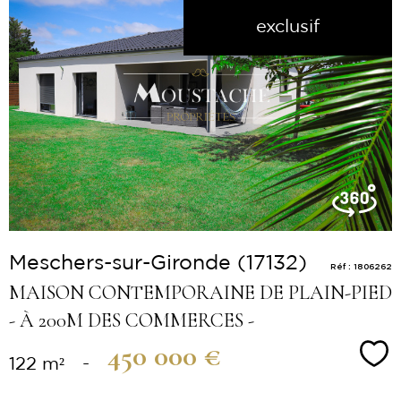
exclusif
Voir le
bien
Meschers-sur-Gironde (17132)
Réf : 1806262
MAISON CONTEMPORAINE DE PLAIN-PIED
- À 200M DES COMMERCES -
450 000 €
Sé
122 m²
-