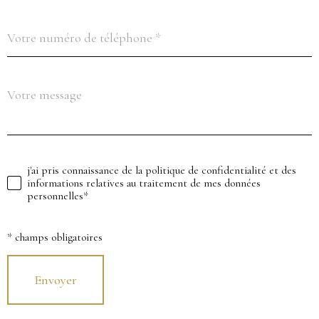
o
Téléphone
s
*
C
O
O
Message
R
*
D
O
N
j'ai pris connaissance de la politique de confidentialité et des
Validation
N
informations relatives au traitement de mes données
É
personnelles*
E
S
* champs obligatoires
Envoyer