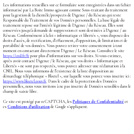
Les informations recueillies sur ce formulaire sont enregistrées dans un fichier
informatisé par La Boite Immo agissant comme Sous-traitant du traitement
pour la gestion de la clientèle/prospects de l'Agence / du Réseau qui reste
Responsable du Traitement de vos Données personnelles. La base légale du
traitement repose sur l'intérêt légitime de l'Agence / du Réseau. Elles sont
conservées jusqu'à demande de suppression et sont destinées à l'Agence / au
Réseau. Conformément à la loi « informatique et libertés », vous disposez des
droits d’accès, de rectification, d’effacement, d’opposition, de limitation et de
portabilité de vos données. Vous pouvez retirer votre consentement à tout
moment en contactant directement l’Agence / Le Réseau. Consultez le site
https://cnil.fr/fr
pour plus d’informations sur vos droits. Si vous estimez,
après avoir contacté l'Agence / le Réseau, que vos droits « Informatique et
Libertés » ne sont pas respectés, vous pouvez adresser une réclamation à la
CNIL. Nous vous informons de l’existence de la liste d'opposition au
démarchage téléphonique « Bloctel », sur laquelle vous pouvez vous inscrire ici :
https://www.bloctel.gouv.fr
. Dans le cadre de la protection des Données
personnelles, nous vous invitons à ne pas inscrire de Données sensibles dans le
champ de saisie libre.
Ce site est protégé par reCAPTCHA, les
Politiques de Confidentialité
et
es
Conditions d'utilisation
de Google s'appliquent.