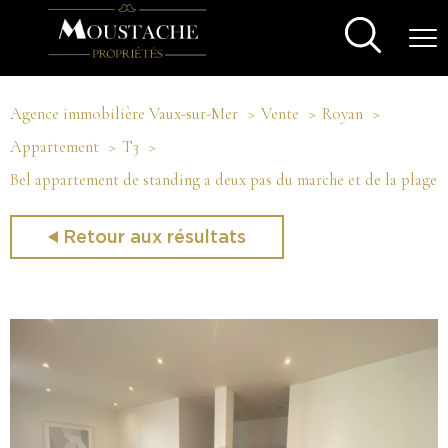
Agence immobilière Vaux-sur-Mer
Vente
Royan
Appartement
T3
Bel appartement de standing a deux pas du marche et de la plage
Retour aux résultats