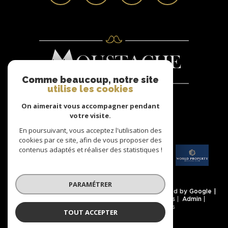
Comme beaucoup, notre site
utilise les cookies
On aimerait vous accompagner pendant
Nous
votre visite.
ADHÉRONS
En poursuivant, vous acceptez l'utilisation des
cookies par ce site, afin de vous proposer des
contenus adaptés et réaliser des statistiques !
PARAMÉTRER
© 2026 | Tous droits réservés | Traduction powered by Google |
Nos honoraires
Plan du site
Mentions légales
Admin
Partenaires
Politique RGPD
Cookies
TOUT ACCEPTER