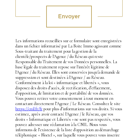
Envoyer
Les informations recueillies sur ce formulaire sont enregistrées
dans un fichier informatisé par La Boite Immo agissant comme
Sous-traitant du traitement pour la gestion de la
clientèle/prospects de l'Agence / du Réseau qui reste
Responsable du Traitement de vos Données personnelles. La
base légale du traitement repose sur l'intérêt légitime de
l'Agence / du Réseau. Elles sont conservées jusqu'à demande de
suppression et sont destinées à l'Agence / au Réseau.
Conformément à la loi « informatique et libertés », vous
disposez des droits d’accès, de rectification, d’effacement,
d’opposition, de limitation et de portabilité de vos données.
Vous pouvez retirer votre consentement à tout moment en
contactant directement l’Agence / Le Réseau. Consultez le site
https://cnil.fr/fr
pour plus d’informations sur vos droits. Si vous
estimez, après avoir contacté l'Agence / le Réseau, que vos
droits « Informatique et Libertés » ne sont pas respectés, vous
pouvez adresser une réclamation à la CNIL. Nous vous
informons de l’existence de la liste d'opposition au démarchage
téléphonique « Bloctel », sur laquelle vous pouvez vous inscrire