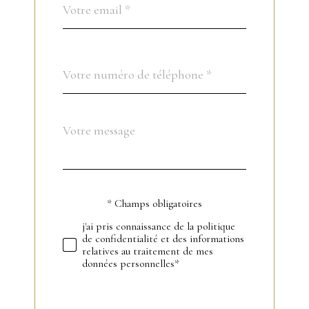
*
Téléphone
*
Message
Fieldset
*
par
défaut
* Champs obligatoires
Validation
j'ai pris connaissance de la politique
de confidentialité et des informations
relatives au traitement de mes
données personnelles*
Validation