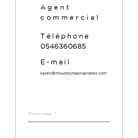
Agent
commercial
Téléphone
0546360685
E-mail
karen@moustacheproprietes.com
Nom
Fieldset
*
par
défaut
email