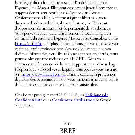
base légale du traitement repose sur l'intérêt légitime de
l'Agence / du Réseau. Elles sont conservées jusqu'à demande de
suppression et sont destinées à l'Agence / au Réseau.
Conformément à la loi « informatique et libertés », vous
disposez des droits d’accès, de rectification, d’effacement,
d’opposition, de limitation et de portabilité de vos données.
Vous pouvez retirer votre consentement à tout moment en
contactant directement l’Agence / Le Réseau. Consultez le site
https://cnil.fr/fr
pour plus d’informations sur vos droits. Si vous
estimez, après avoir contacté l'Agence / le Réseau, que vos
droits « Informatique et Libertés » ne sont pas respectés, vous
pouvez adresser une réclamation à la CNIL. Nous vous
informons de l’existence de la liste d'opposition au démarchage
téléphonique « Bloctel », sur laquelle vous pouvez vous inscrire
ici :
https://www.bloctel.gouv.fr
. Dans le cadre de la protection
des Données personnelles, nous vous invitons à ne pas inscrire
de Données sensibles dans le champ de saisie libre.
Ce site est protégé par reCAPTCHA, les
Politiques de
Confidentialité
et es
Conditions d'utilisation
de Google
s'appliquent.
En
BREF