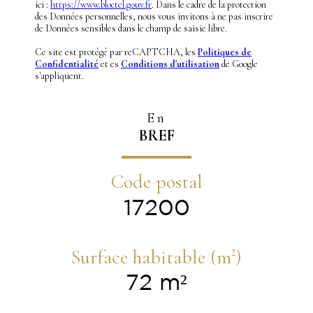
ici :
https://www.bloctel.gouv.fr
. Dans le cadre de la protection
des Données personnelles, nous vous invitons à ne pas inscrire
de Données sensibles dans le champ de saisie libre.
Ce site est protégé par reCAPTCHA, les
Politiques de
Confidentialité
et es
Conditions d'utilisation
de Google
s'appliquent.
En
BREF
Code postal
17200
Surface habitable (m²)
72 m²