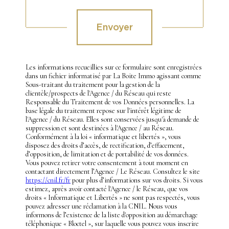
Envoyer
Les informations recueillies sur ce formulaire sont enregistrées
dans un fichier informatisé par La Boite Immo agissant comme
Sous-traitant du traitement pour la gestion de la
clientèle/prospects de l'Agence / du Réseau qui reste
Responsable du Traitement de vos Données personnelles. La
base légale du traitement repose sur l'intérêt légitime de
l'Agence / du Réseau. Elles sont conservées jusqu'à demande de
suppression et sont destinées à l'Agence / au Réseau.
Conformément à la loi « informatique et libertés », vous
disposez des droits d’accès, de rectification, d’effacement,
d’opposition, de limitation et de portabilité de vos données.
Vous pouvez retirer votre consentement à tout moment en
contactant directement l’Agence / Le Réseau. Consultez le site
https://cnil.fr/fr
pour plus d’informations sur vos droits. Si vous
estimez, après avoir contacté l'Agence / le Réseau, que vos
droits « Informatique et Libertés » ne sont pas respectés, vous
pouvez adresser une réclamation à la CNIL. Nous vous
informons de l’existence de la liste d'opposition au démarchage
téléphonique « Bloctel », sur laquelle vous pouvez vous inscrire