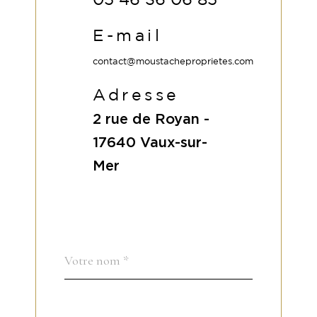
05 46 36 06 85
E-mail
contact@moustacheproprietes.com
Adresse
2 rue de Royan -
17640
Vaux-sur-
Mer
Nom
Fieldset
*
par
défaut
email