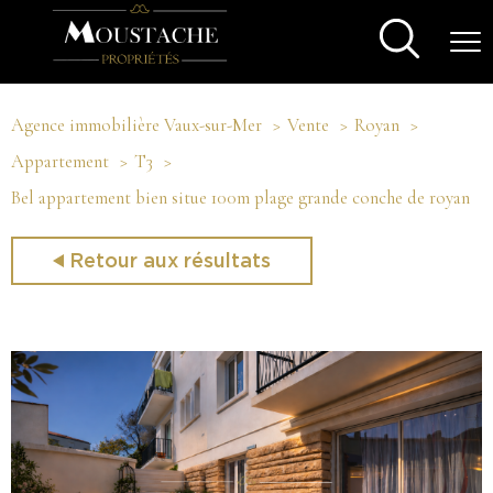
Agence immobilière Vaux-sur-Mer
Vente
Royan
Appartement
T3
Bel appartement bien situe 100m plage grande conche de royan
Retour aux résultats