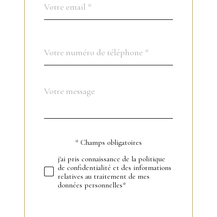
*
Téléphone
*
Message
Fieldset
*
par
défaut
* Champs obligatoires
Validation
j'ai pris connaissance de la politique
de confidentialité et des informations
relatives au traitement de mes
données personnelles*
Validation