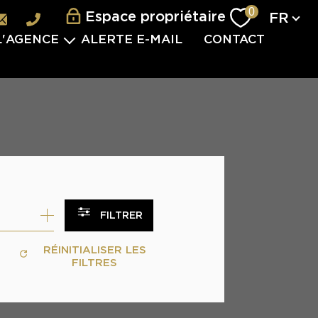
Langu
0
Espace propriétaire
FR
L'AGENCE
ALERTE E-MAIL
CONTACT
L'ÉQUIPE
ES SERVICES
VISITES 2.0
VÈNEMENTIEL
TERNATIONAL
 PARTENAIRES
FILTRER
S REJOINDRE
RÉINITIALISER LES
FILTRES