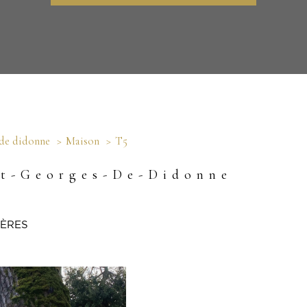
 de didonne
Maison
T5
St-Georges-De-Didonne
TÈRES