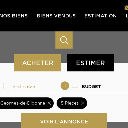
NOS BIENS
BIENS VENDUS
ESTIMATION
L
L’É
ACHETER
ESTIMER
IN
LES
de l'ancien
Localisation
1
BUDGET
NOU
nt-Georges-de-Didonne
5 Pièces
VOIR L'ANNONCE