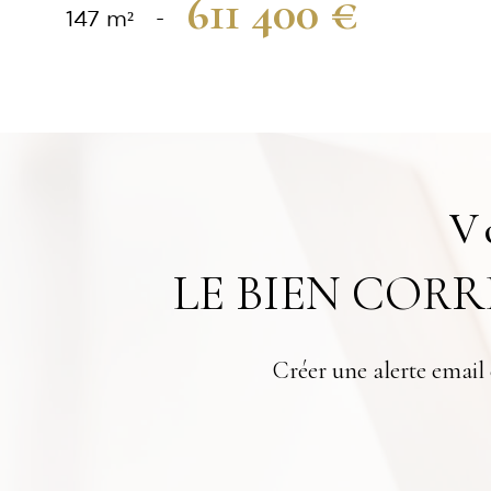
611 400 €
147 m²
-
V
LE BIEN COR
Créer une alerte email 