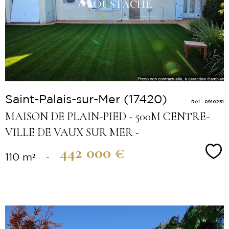
bien
Saint-Palais-sur-Mer (17420)
Réf : 0910251
MAISON DE PLAIN-PIED - 500M CENTRE-
VILLE DE VAUX SUR MER -
442 000 €
Sé
110 m²
-