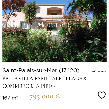
Voir le
bien
Saint-Palais-sur-Mer (17420)
Réf : 1109251
BELLE VILLA FAMILIALE - PLAGE &
COMMERCES A PIED -
795 000 €
Sé
167 m²
-