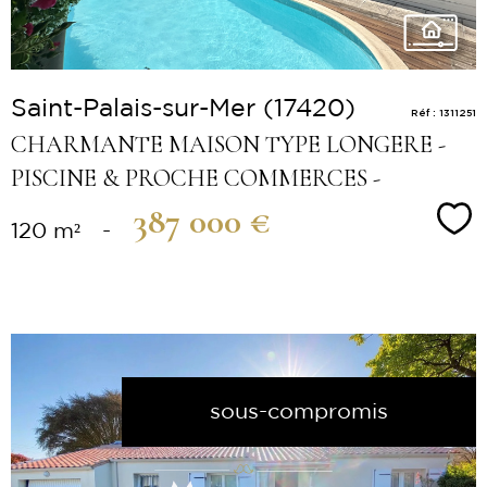
Saint-Palais-sur-Mer (17420)
Réf : 1311251
CHARMANTE MAISON TYPE LONGERE -
PISCINE & PROCHE COMMERCES -
387 000 €
Sé
120 m²
-
sous-compromis
Voir le