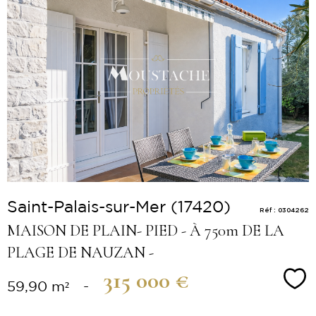
Voir le
bien
Saint-Palais-sur-Mer (17420)
Réf : 0304262
MAISON DE PLAIN- PIED - À 750m DE LA
PLAGE DE NAUZAN -
315 000 €
Sé
59,90 m²
-