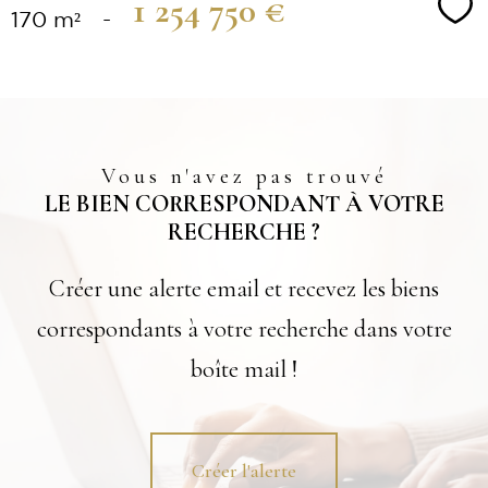
1 254 750 €
Sé
170 m²
-
Vous n'avez pas trouvé
LE BIEN CORRESPONDANT À VOTRE
RECHERCHE ?
Créer une alerte email et recevez les biens
correspondants à votre recherche dans votre
boîte mail !
Créer l'alerte