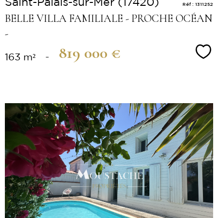
Saint-Palais-sur-Mer (17420)
Réf : 1311252
BELLE VILLA FAMILIALE - PROCHE OCÉAN
-
819 000 €
Sé
163 m²
-
Voir le
bien