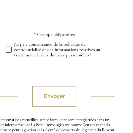
*
par
défaut
* Champs obligatoires
Validation
j'ai pris connaissance de la politique de
confidentialité et des informations relatives au
traitement de mes données personnelles*
Validation
Envoyer
informations recueillies sur ce formulaire sont enregistrées dans un
hier informatisé par La Boite Immo agissant comme Sous-traitant du
tement pour la gestion de la clientèle/prospects de l'Agence / du Réseau