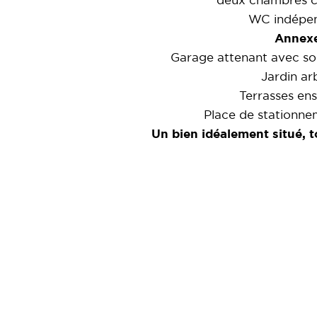
deux chambres c
WC indépen
Annexe
Garage attenant avec so
Jardin ar
Terrasses enso
Place de stationne
Un bien idéalement situé, t