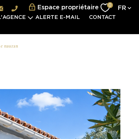
Langu
0
Espace propriétaire
FR
L'AGENCE
ALERTE E-MAIL
CONTACT
L'ÉQUIPE
ES SERVICES
de nauzan
VISITES 2.0
VÈNEMENTIEL
TERNATIONAL
 PARTENAIRES
S REJOINDRE