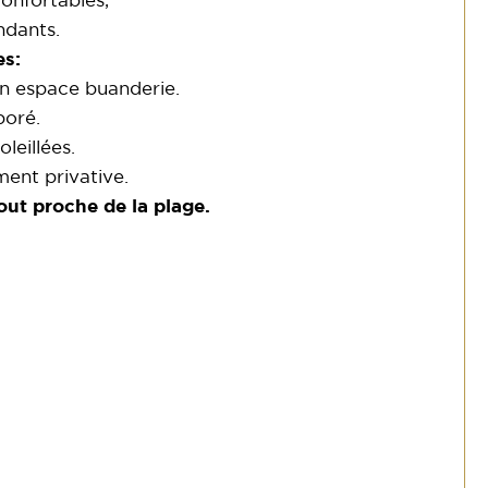
onfortables,
dants.
s:
n espace buanderie.
boré.
leillées.
ment privative.
out proche de la plage.