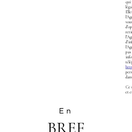
qui
léga
Ell
l'Ag
vous
d’op
ret
l’A
d’in
l'Ag
pas
info
télé
http
pers
dans
Ce 
et 
En
BREF