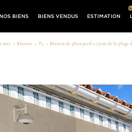
NOS BIENS
BIENS VENDUS
ESTIMATION
L
ur mer
Maison
T3
Maison de plain pied a 750m de la plage 
L’É
IN
LES
NOU