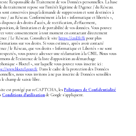
 reste Responsable du Traitement de vos Données personnelles. La base
le du traitement repose sur l'intérêt légitime de l'Agence / du Réseau.
es sont conservées jusqu'à demande de suppression et sont destinées à
ence / au Réseau. Conformément à la loi « informatique et libertés »,
 disposez des droits d’accès, de rectification, d’effacement,
position, de limitation et de portabilité de vos données. Vous pouvez
irer votre consentement à tout moment en contactant directement
gence / Le Réseau. Consultez le site
https://cnil.fr/fr
pour plus
formations sur vos droits. Si vous estimez, après avoir contacté
ence / le Réseau, que vos droits « Informatique et Libertés » ne sont
 respectés, vous pouvez adresser une réclamation à la CNIL. Nous vous
rmons de l’existence de la liste d'opposition au démarchage
phonique « Bloctel », sur laquelle vous pouvez vous inscrire ici :
s://www.bloctel.gouv.fr
. Dans le cadre de la protection des Données
onnelles, nous vous invitons à ne pas inscrire de Données sensibles
 le champ de saisie libre.
site est protégé par reCAPTCHA, les
Politiques de Confidentialité
es
Conditions d'utilisation
de Google s'appliquent.