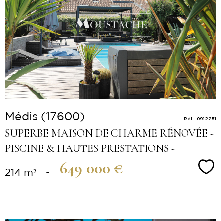
Voir le
bien
Médis (17600)
Réf : 0912251
SUPERBE MAISON DE CHARME RÉNOVÉE -
PISCINE & HAUTES PRESTATIONS -
649 000 €
Sé
214 m²
-