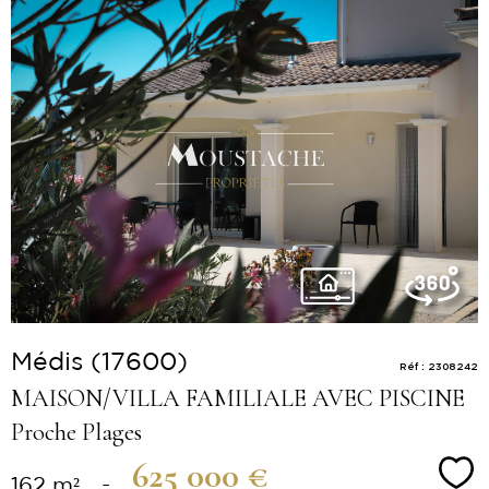
Voir le
bien
Médis (17600)
Réf : 2308242
MAISON/VILLA FAMILIALE AVEC PISCINE
Proche Plages
625 000 €
Sé
162 m²
-