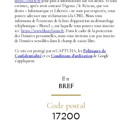
https://cnil.fr/fr
pour plus d’informations sur vos droits. Si vous
estimez, après avoir contacté l'Agence / le Réseau, que vos
droits « Informatique et Libertés » ne sont pas respectés, vous
pouvez adresser une réclamation à la CNIL. Nous vous
informons de l’existence de la liste d'opposition au démarchage
téléphonique « Bloctel », sur laquelle vous pouvez vous inscrire
ici :
https://www.bloctel.gouv.fr
. Dans le cadre de la protection
des Données personnelles, nous vous invitons à ne pas inscrire
de Données sensibles dans le champ de saisie libre.
Ce site est protégé par reCAPTCHA, les
Politiques de
Confidentialité
et es
Conditions d'utilisation
de Google
s'appliquent.
En
BREF
Code postal
17200