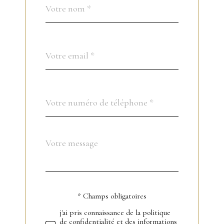
Nom
Fieldset
*
par
défaut
email
*
Téléphone
*
Message
Fieldset
*
par
défaut
* Champs obligatoires
Validation
j'ai pris connaissance de la politique
de confidentialité et des informations