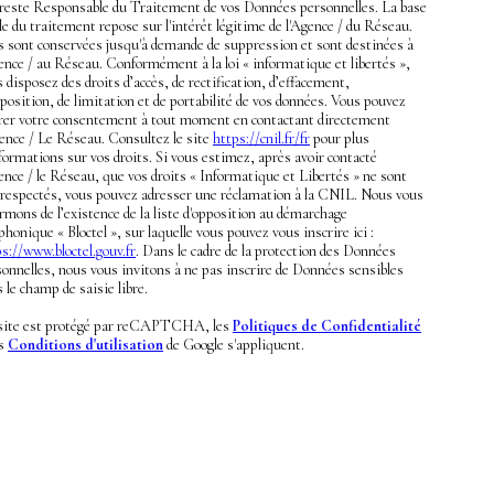
 reste Responsable du Traitement de vos Données personnelles. La base
le du traitement repose sur l'intérêt légitime de l'Agence / du Réseau.
es sont conservées jusqu'à demande de suppression et sont destinées à
ence / au Réseau. Conformément à la loi « informatique et libertés »,
 disposez des droits d’accès, de rectification, d’effacement,
position, de limitation et de portabilité de vos données. Vous pouvez
irer votre consentement à tout moment en contactant directement
gence / Le Réseau. Consultez le site
https://cnil.fr/fr
pour plus
formations sur vos droits. Si vous estimez, après avoir contacté
ence / le Réseau, que vos droits « Informatique et Libertés » ne sont
 respectés, vous pouvez adresser une réclamation à la CNIL. Nous vous
rmons de l’existence de la liste d'opposition au démarchage
phonique « Bloctel », sur laquelle vous pouvez vous inscrire ici :
s://www.bloctel.gouv.fr
. Dans le cadre de la protection des Données
onnelles, nous vous invitons à ne pas inscrire de Données sensibles
 le champ de saisie libre.
site est protégé par reCAPTCHA, les
Politiques de Confidentialité
es
Conditions d'utilisation
de Google s'appliquent.