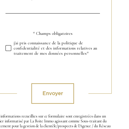
*
par
défaut
* Champs obligatoires
Validation
j'ai pris connaissance de la politique de
confidentialité et des informations relatives au
traitement de mes données personnelles*
Validation
Envoyer
informations recueillies sur ce formulaire sont enregistrées dans un
hier informatisé par La Boite Immo agissant comme Sous-traitant du
tement pour la gestion de la clientèle/prospects de l'Agence / du Réseau