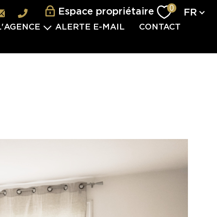
Langu
0
Espace propriétaire
FR
L'AGENCE
ALERTE E-MAIL
CONTACT
L'ÉQUIPE
ES SERVICES
VISITES 2.0
VÈNEMENTIEL
TERNATIONAL
 PARTENAIRES
S REJOINDRE