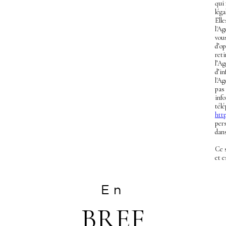
qui
léga
Ell
l'Ag
vous
d’op
ret
l’A
d’in
l'Ag
pas
info
télé
http
pers
dans
Ce 
et 
En
BREF