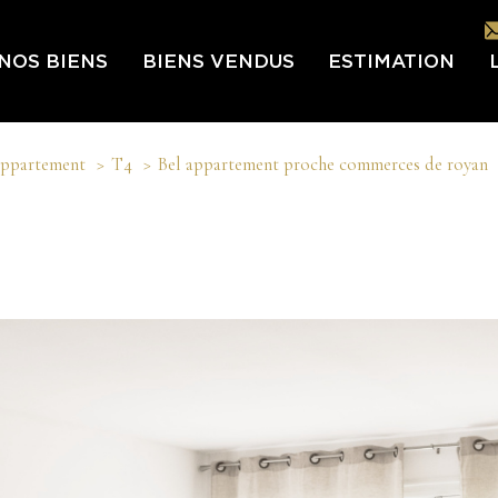
NOS BIENS
BIENS VENDUS
ESTIMATION
L
ppartement
T4
Bel appartement proche commerces de royan
L’É
IN
LES
NOU