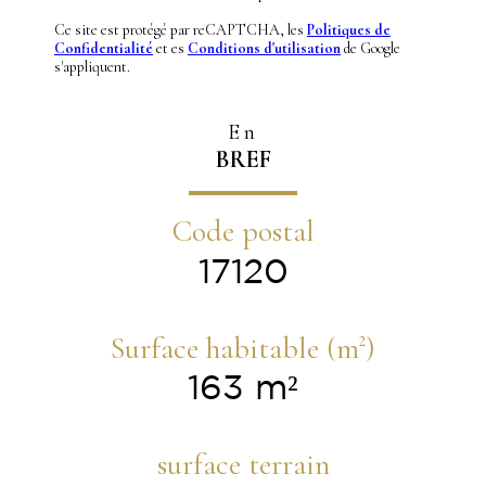
Ce site est protégé par reCAPTCHA, les
Politiques de
Confidentialité
et es
Conditions d'utilisation
de Google
s'appliquent.
En
BREF
Code postal
17120
Surface habitable (m²)
163 m²
surface terrain