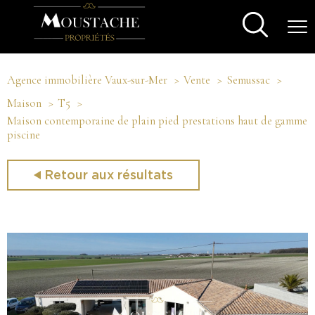
Agence immobilière Vaux-sur-Mer
Vente
Semussac
Maison
T5
Maison contemporaine de plain pied prestations haut de gamme
piscine
Retour aux résultats