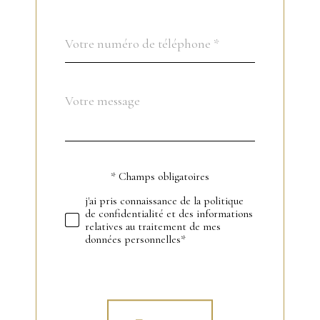
Téléphone
*
Message
Fieldset
*
par
défaut
* Champs obligatoires
Validation
j'ai pris connaissance de la politique
de confidentialité et des informations
relatives au traitement de mes
données personnelles*
Validation