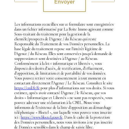
Envoyer
Les informations recueillies sur ce formulaire sont enregistrées
dans un fichier informatisé par La Boite Immo agissant comme
Sous-traitant du traitement pour la gestion de la
clientèle/prospects de l'Agence / du Réseau qui reste
Responsable du Traitement de vos Données personnelles. La
base légale du traitement repose sur l'intérêt légitime de
l'Agence / du Réseau. Elles sont conservées jusqu'à demande de
suppression et sont destinées à l'Agence / au Réseau.
Conformément à la loi « informatique et libertés », vous
disposez des droits d’accès, de rectification, d’effacement,
d’opposition, de limitation et de portabilité de vos données.
Vous pouvez retirer votre consentement à tout moment en
contactant directement l’Agence / Le Réseau. Consultez le site
https://cnil.fr/fr
pour plus d’informations sur vos droits. Si vous
estimez, après avoir contacté l'Agence / le Réseau, que vos
droits « Informatique et Libertés » ne sont pas respectés, vous
pouvez adresser une réclamation à la CNIL. Nous vous
informons de l’existence de la liste d'opposition au démarchage
téléphonique « Bloctel », sur laquelle vous pouvez vous inscrire
ici :
https://www.bloctel.gouv.fr
. Dans le cadre de la protection
des Données personnelles, nous vous invitons à ne pas inscrire
de Données sensibles dans le champ de saisie libre.