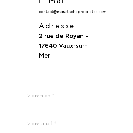
E-mail
contact@moustacheproprietes.com
Adresse
2 rue de Royan -
17640
Vaux-sur-
Mer
Nom
Fieldset
*
par
défaut
email
*