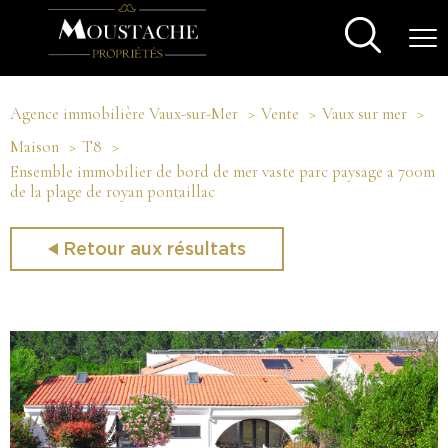
Agence immobilière Vaux-sur-Mer
Vente
Vaux sur mer
Maison
T8
Ensemble immobilier de bord de mer vaste parc paysage a 700m
de la plage de royan pontaillac
Retour aux résultats