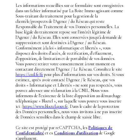
Les informations recueillies sur ce formulaire sont enregistrées
dans un fichier informatisé par La Boite Immo agissant comme
Sous-traitant du traitement pour la gestion de la
clientèle/prospects de l'Agence / du Réseau qui reste
Responsable du Traitement de vos Données personnelles. La
base légale du traitement repose sur l'intérêt légitime de
l'Agence / du Réseau. Elles sont conservées jusqu'à demande de
suppression et sont destinées à l'Agence / au Réseau.
Conformément à la loi « informatique et libertés », vous
disposez des droits d’accès, de rectification, d’effacement,
d’opposition, de limitation et de portabilité de vos données.
Vous pouvez retirer votre consentement à tout moment en
contactant directement l’Agence / Le Réseau. Consultez le site
https://cnil.fr/fr
pour plus d’informations sur vos droits. Si vous
estimez, après avoir contacté l'Agence / le Réseau, que vos
droits « Informatique et Libertés » ne sont pas respectés, vous
pouvez adresser une réclamation à la CNIL. Nous vous
informons de l’existence de la liste d'opposition au démarchage
téléphonique « Bloctel », sur laquelle vous pouvez vous inscrire
ici :
https://www.bloctel.gouv.fr
. Dans le cadre de la protection
des Données personnelles, nous vous invitons à ne pas inscrire
de Données sensibles dans le champ de saisie libre.
Ce site est protégé par reCAPTCHA, les
Politiques de
Confidentialité
et es
Conditions d'utilisation
de Google
s'appliquent.