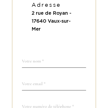
Adresse
2 rue de Royan -
17640
Vaux-sur-
Mer
Nom
Fieldset
*
par
défaut
email
*
Téléphone
*