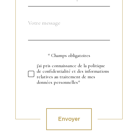
Message
Fieldset
*
par
défaut
* Champs obligatoires
Validation
j'ai pris connaissance de la politique
de confidentialité et des informations
relatives au traitement de mes
données personnelles*
Validation
Envoyer