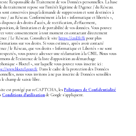
 reste Responsable du Traitement de vos Données personnelles. La base
le du traitement repose sur l'intérêt légitime de l'Agence / du Réseau.
es sont conservées jusqu'à demande de suppression et sont destinées à
ence / au Réseau. Conformément à la loi « informatique et libertés »,
 disposez des droits d’accès, de rectification, d’effacement,
position, de limitation et de portabilité de vos données. Vous pouvez
irer votre consentement à tout moment en contactant directement
gence / Le Réseau. Consultez le site
https://cnil.fr/fr
pour plus
formations sur vos droits. Si vous estimez, après avoir contacté
ence / le Réseau, que vos droits « Informatique et Libertés » ne sont
 respectés, vous pouvez adresser une réclamation à la CNIL. Nous vous
rmons de l’existence de la liste d'opposition au démarchage
phonique « Bloctel », sur laquelle vous pouvez vous inscrire ici :
s://www.bloctel.gouv.fr
. Dans le cadre de la protection des Données
onnelles, nous vous invitons à ne pas inscrire de Données sensibles
 le champ de saisie libre.
site est protégé par reCAPTCHA, les
Politiques de Confidentialité
es
Conditions d'utilisation
de Google s'appliquent.