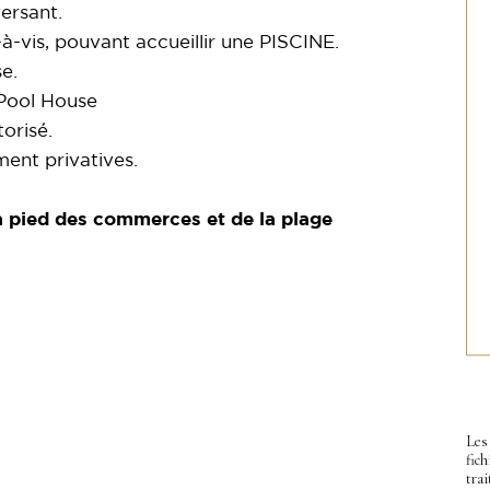
ersant.
-à-vis, pouvant accueillir une PISCINE.
e.
 Pool House
orisé.
ent privatives.
 pied des commerces et de la plage
Les 
fic
trai