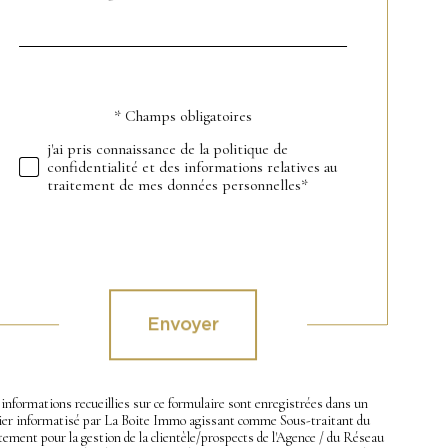
*
par
défaut
* Champs obligatoires
Validation
j'ai pris connaissance de la politique de
confidentialité et des informations relatives au
traitement de mes données personnelles*
Validation
Envoyer
informations recueillies sur ce formulaire sont enregistrées dans un
hier informatisé par La Boite Immo agissant comme Sous-traitant du
tement pour la gestion de la clientèle/prospects de l'Agence / du Réseau