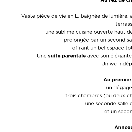
Au rez de c
Vaste pièce de vie en L, baignée de lumière, 
terrass
une sublime cuisine ouverte haut 
prolongée par un second salo
offrant un bel espace to
Une
suite parentale
avec son élégante s
Un wc indép
Au premier
un dégage
trois chambres (ou deux c
une seconde salle d
et un seco
Annex