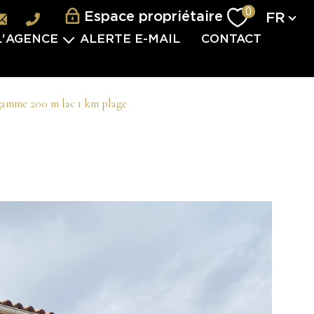
Langu
0
Espace propriétaire
FR
L'AGENCE
ALERTE E-MAIL
CONTACT
L'ÉQUIPE
ES SERVICES
 gamme 200 m lac 1 km plage
VISITES 2.0
VÈNEMENTIEL
TERNATIONAL
 PARTENAIRES
S REJOINDRE