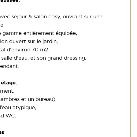
haussée:
avec séjour & salon cosy, ouvrant sur une
e;
de gamme entièrement équipée,
n ouvert sur le jardin,
tal d'environ 70 m2.
alle d'eau, et son grand dressing.
endant.
 étage:
ment,
hambres et un bureau),
’eau atypique,
nd WC.
es
: