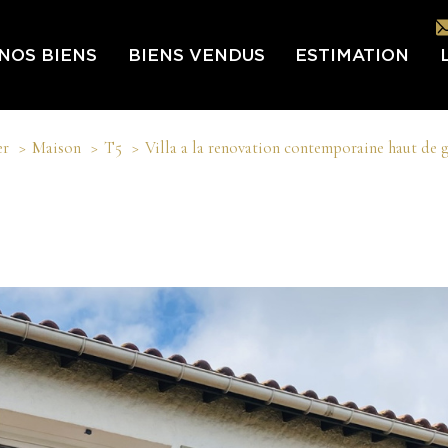
NOS BIENS
BIENS VENDUS
ESTIMATION
L
er
Maison
T5
Villa a la renovation contemporaine haut de
L’É
IN
LES
NOU