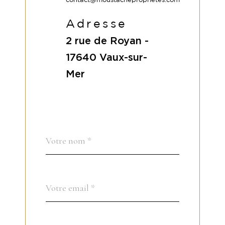
Adresse
2 rue de Royan -
17640
Vaux-sur-
Mer
Nom
Fieldset
*
par
défaut
email
*