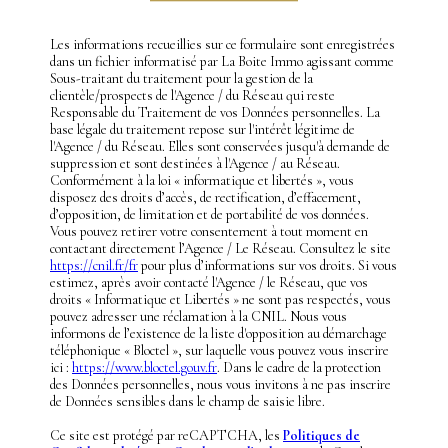
Les informations recueillies sur ce formulaire sont enregistrées
dans un fichier informatisé par La Boite Immo agissant comme
Sous-traitant du traitement pour la gestion de la
clientèle/prospects de l'Agence / du Réseau qui reste
Responsable du Traitement de vos Données personnelles. La
base légale du traitement repose sur l'intérêt légitime de
l'Agence / du Réseau. Elles sont conservées jusqu'à demande de
suppression et sont destinées à l'Agence / au Réseau.
Conformément à la loi « informatique et libertés », vous
disposez des droits d’accès, de rectification, d’effacement,
d’opposition, de limitation et de portabilité de vos données.
Vous pouvez retirer votre consentement à tout moment en
contactant directement l’Agence / Le Réseau. Consultez le site
https://cnil.fr/fr
pour plus d’informations sur vos droits. Si vous
estimez, après avoir contacté l'Agence / le Réseau, que vos
droits « Informatique et Libertés » ne sont pas respectés, vous
pouvez adresser une réclamation à la CNIL. Nous vous
informons de l’existence de la liste d'opposition au démarchage
téléphonique « Bloctel », sur laquelle vous pouvez vous inscrire
ici :
https://www.bloctel.gouv.fr
. Dans le cadre de la protection
des Données personnelles, nous vous invitons à ne pas inscrire
de Données sensibles dans le champ de saisie libre.
Ce site est protégé par reCAPTCHA, les
Politiques de