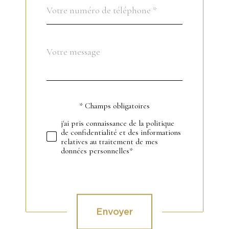
Téléphone
*
Message
Fieldset
*
par
défaut
* Champs obligatoires
Validation
j'ai pris connaissance de la politique
de confidentialité et des informations
relatives au traitement de mes
données personnelles*
Validation
Envoyer