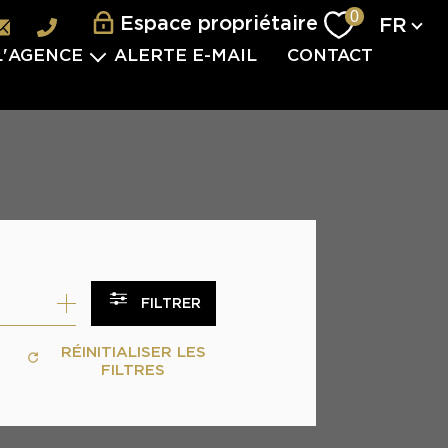
Langu
0
Espace propriétaire
FR
L'AGENCE
ALERTE E-MAIL
CONTACT
L'ÉQUIPE
ES SERVICES
VISITES 2.0
VÈNEMENTIEL
TERNATIONAL
 PARTENAIRES
FILTRER
S REJOINDRE
RÉINITIALISER LES
FILTRES