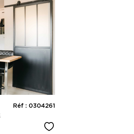
Réf : 0304261
E
Sélectionner