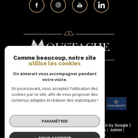
Comme beaucoup, notre site
utilise les cookies
On aimerait vous accompagner pendant
Nous
votre visite.
ADHÉRONS
En poursuivant, vous acceptez l'utilisation des
cookies par ce site, afin de vous proposer des
contenus adaptés et réaliser des statistiques !
PARAMÉTRER
© 2026 | Tous droits réservés | Traduction powered by Google |
Nos honoraires
Plan du site
Mentions légales
Admin
Partenaires
Politique RGPD
Cookies
TOUT ACCEPTER