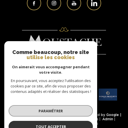
Comme beaucoup, notre site
utilise les cookies
On aimerait vous accompagner pendant
Nous
votre visite.
ADHÉRONS
En poursuivant, vous acceptez l'utilisation des
cookies par ce site, afin de vous proposer des
contenus adaptés et réaliser des statistiques !
PARAMÉTRER
© 2026 | Tous droits réservés | Traduction powered by Google |
Nos honoraires
Plan du site
Mentions légales
Admin
Partenaires
Politique RGPD
Cookies
TOUT ACCEPTER