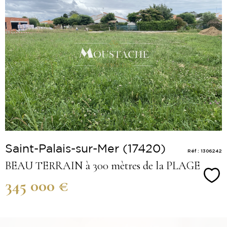
Voir le
bien
Saint-Palais-sur-Mer (17420)
Réf : 1306242
BEAU TERRAIN à 300 mètres de la PLAGE
Sé
345 000 €