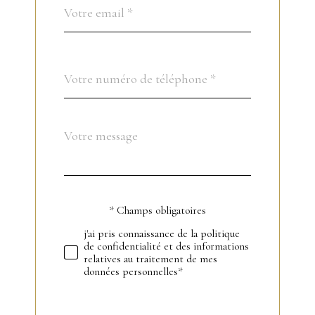
email
*
Téléphone
*
Message
Fieldset
*
par
défaut
* Champs obligatoires
Validation
j'ai pris connaissance de la politique
de confidentialité et des informations
relatives au traitement de mes
données personnelles*