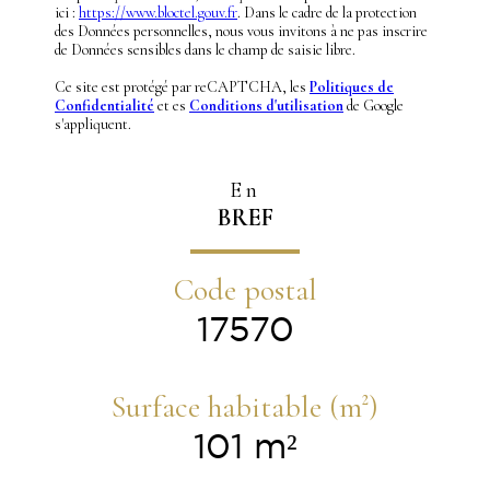
ici :
https://www.bloctel.gouv.fr
. Dans le cadre de la protection
des Données personnelles, nous vous invitons à ne pas inscrire
de Données sensibles dans le champ de saisie libre.
Ce site est protégé par reCAPTCHA, les
Politiques de
Confidentialité
et es
Conditions d'utilisation
de Google
s'appliquent.
En
BREF
Code postal
17570
Surface habitable (m²)
101 m²