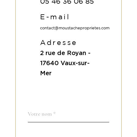
05 46 36 06 85
E-mail
contact@moustacheproprietes.com
Adresse
2 rue de Royan -
17640
Vaux-sur-
Mer
Nom
Fieldset
*
par
défaut