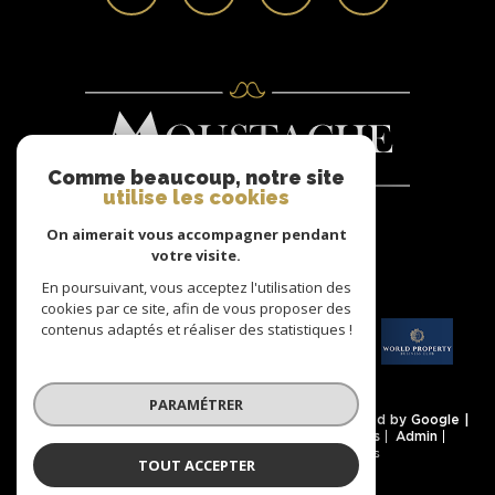
Comme beaucoup, notre site
utilise les cookies
On aimerait vous accompagner pendant
Nous
votre visite.
ADHÉRONS
En poursuivant, vous acceptez l'utilisation des
cookies par ce site, afin de vous proposer des
contenus adaptés et réaliser des statistiques !
PARAMÉTRER
© 2026 | Tous droits réservés | Traduction powered by Google |
Nos honoraires
Plan du site
Mentions légales
Admin
Partenaires
Politique RGPD
Cookies
TOUT ACCEPTER