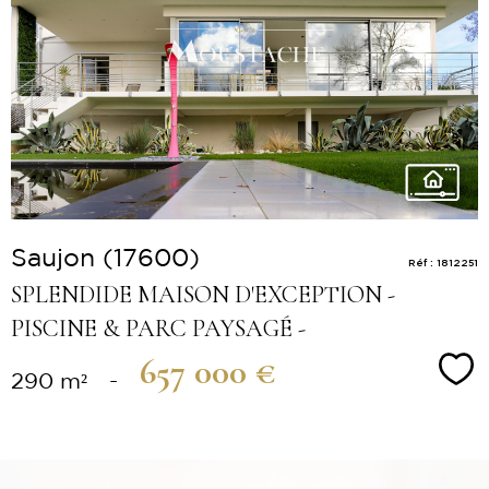
Voir le
bien
Saujon (17600)
Réf : 1812251
SPLENDIDE MAISON D'EXCEPTION -
PISCINE & PARC PAYSAGÉ -
657 000 €
Sé
290 m²
-