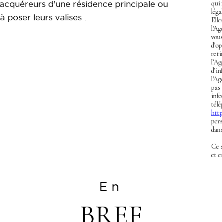
qui
 acquéreurs d'une résidence principale ou
léga
 poser leurs valises .
Ell
l'Ag
vous
d’op
ret
l’A
d’in
l'Ag
pas
info
télé
http
pers
dans
Ce 
et 
En
BREF