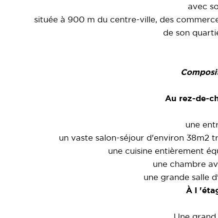
avec so
située à 900 m du centre-ville, des commerces
de son quarti
Composit
Au rez-de-c
une ent
un vaste salon-séjour d'environ 38m2 tr
une cuisine entièrement équ
une chambre av
une grande salle 
À l 'éta
Une grand p