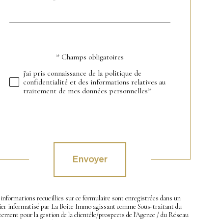
*
par
défaut
* Champs obligatoires
Validation
j'ai pris connaissance de la politique de
confidentialité et des informations relatives au
traitement de mes données personnelles*
Validation
Envoyer
informations recueillies sur ce formulaire sont enregistrées dans un
hier informatisé par La Boite Immo agissant comme Sous-traitant du
tement pour la gestion de la clientèle/prospects de l'Agence / du Réseau