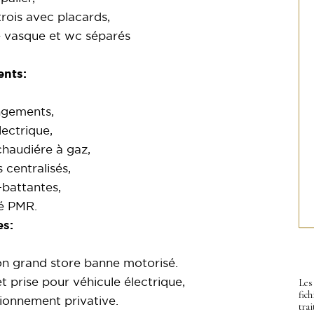
rois avec placards,
e vasque et wc séparés
nts:
gements,
ectrique,
chaudiére à gaz,
 centralisés,
-battantes,
té PMR.
s:
son grand store banne motorisé.
Les 
 prise pour véhicule électrique,
fic
tionnement privative.
trai