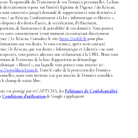
 reste Responsable du Traitement de vos Données personnelles. La base
le du traitement repose sur l'intérêt légitime de l'Agence / du Réseau.
es sont conservées jusqu'à demande de suppression et sont destinées à
ence / au Réseau. Conformément à la loi « informatique et libertés »,
 disposez des droits d’accès, de rectification, d’effacement,
position, de limitation et de portabilité de vos données. Vous pouvez
irer votre consentement à tout moment en contactant directement
gence / Le Réseau. Consultez le site
https://cnil.fr/fr
pour plus
formations sur vos droits. Si vous estimez, après avoir contacté
ence / le Réseau, que vos droits « Informatique et Libertés » ne sont
 respectés, vous pouvez adresser une réclamation à la CNIL. Nous vous
rmons de l’existence de la liste d'opposition au démarchage
phonique « Bloctel », sur laquelle vous pouvez vous inscrire ici :
s://www.bloctel.gouv.fr
. Dans le cadre de la protection des Données
onnelles, nous vous invitons à ne pas inscrire de Données sensibles
 le champ de saisie libre.
site est protégé par reCAPTCHA, les
Politiques de Confidentialité
es
Conditions d'utilisation
de Google s'appliquent.