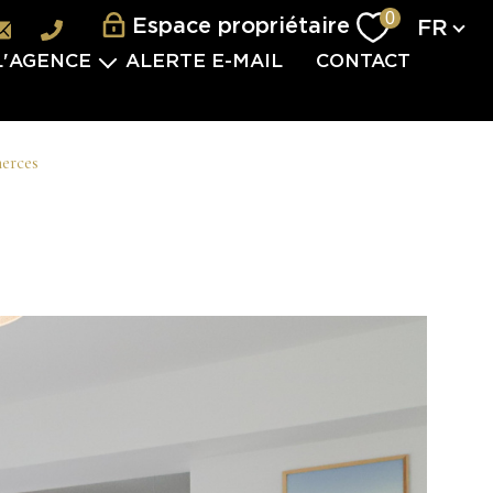
Langu
0
Espace propriétaire
FR
L'AGENCE
ALERTE E-MAIL
CONTACT
L'ÉQUIPE
ES SERVICES
erces
VISITES 2.0
VÈNEMENTIEL
TERNATIONAL
 PARTENAIRES
S REJOINDRE