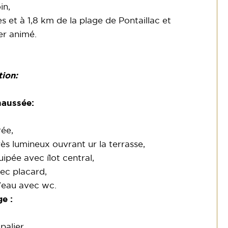
in,
 et à 1,8 km de la plage de Pontaillac et
er animé.
ion:
haussée:
rée,
ès lumineux ouvrant ur la terrasse,
ipée avec îlot central,
ec placard,
d'eau avec wc.
ge :
alier,