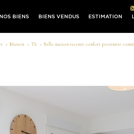
NOS BIENS
BIENS VENDUS
ESTIMATION
L
er
Maison
T6
Belle maison recente confort proximite comm
L’É
IN
LES
NOU